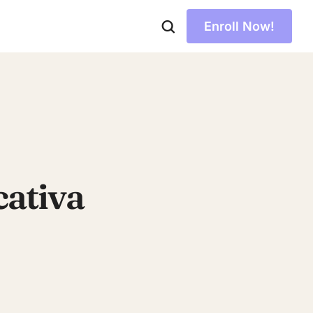
Enroll Now!
cativa